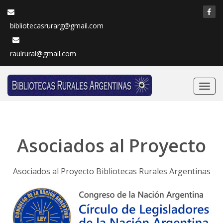
bibliotecasrurarg@gmail.com
raulrural@gmail.com
Nave
Asociados al Proyecto
Asociados al Proyecto Bibliotecas Rurales Argentinas